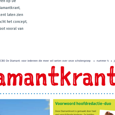
eren op De
Diamantkrant,
ent laten zien
acht het concept,
oot vooral van