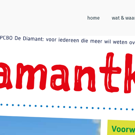
home
wat & wa