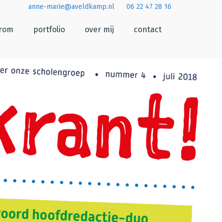
anne-marie@aveldkamp.nl
06 22 47 28 16
arom
portfolio
over mij
contact