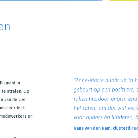
ren
“
Anne-Marie blinkt uit in 
 Diamant in
gebeurt op een positieve,
 te stralen. Op
raken hierdoor enorm enth
én van de vier
het talent om dat wat vert
adviseerde ik
, medewerkers en
voor ouders én kinderen, be
Hans van den Ham, clusterdire