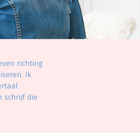
even richting
seren. Ik
ertaal
schrijf die