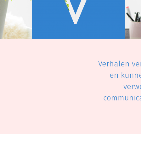
Verhalen ver
en kunne
verwo
communicat