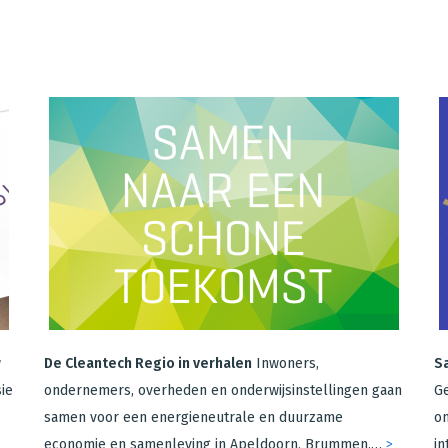
w
De Cleantech Regio in verhalen
Inwoners,
S
ie
ondernemers, overheden en onderwijsinstellingen gaan
Ge
samen voor een energieneutrale en duurzame
on
economie en samenleving in Apeldoorn, Brummen,…
>
in