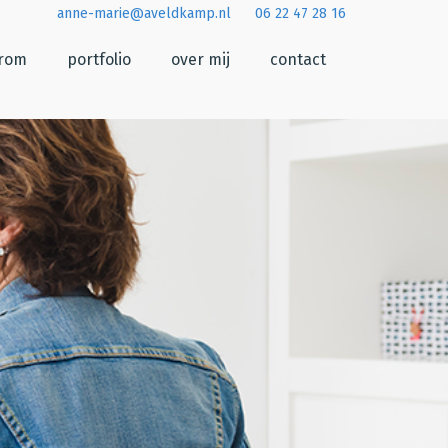
anne-marie@aveldkamp.nl
06 22 47 28 16
arom
portfolio
over mij
contact