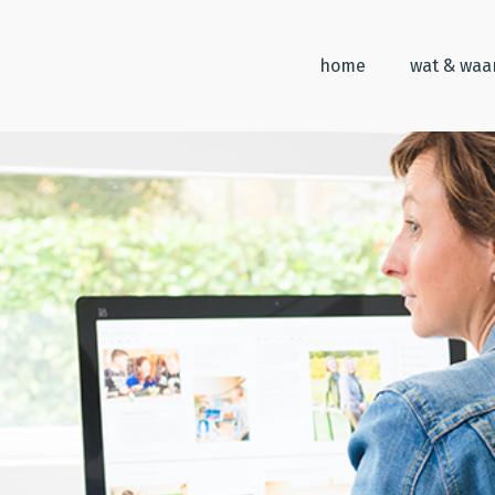
home
wat & wa