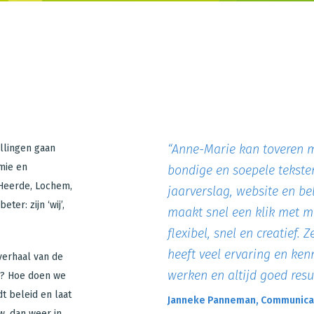
n
“
Anne-Marie kan toveren met
llingen gaan
mie en
bondige en soepele tekste
Heerde, Lochem,
jaarverslag, website en b
ter: zijn ‘wij’,
maakt snel een klik met me
flexibel, snel en creatief.
heeft veel ervaring en ken
verhaal van de
werken en altijd goed resul
n? Hoe doen we
dt beleid en laat
Janneke Panneman, Communicat
w, dan weer in