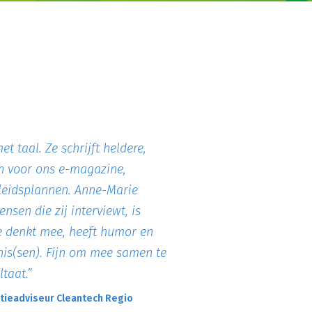
 taal. Ze schrijft heldere,
n voor ons e-magazine,
eleidsplannen. Anne-Marie
nsen die zij interviewt, is
 Ze denkt mee, heeft humor en
nis(sen). Fijn om mee samen te
taat.”
ieadviseur Cleantech Regio