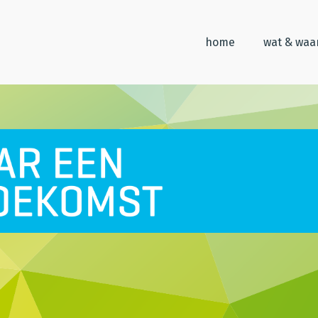
home
wat & wa